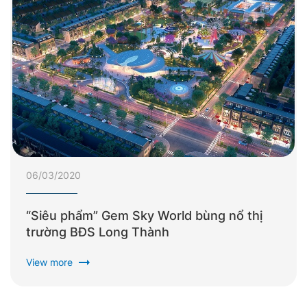
06/03/2020
“Siêu phẩm” Gem Sky World bùng nổ thị
trường BĐS Long Thành
arrow_right_alt
View more