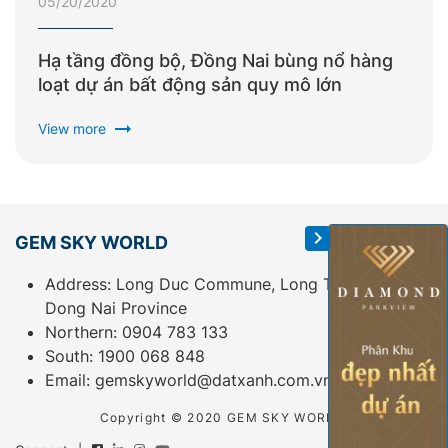
05/20/2020
Hạ tầng đồng bộ, Đồng Nai bùng nổ hàng
loạt dự án bất động sản quy mô lớn
arrow_right_alt
View more
GEM SKY WORLD
Address: Long Duc Commune, Long Thanh District,
Dong Nai Province
Northern:
0904 783 133
South:
1900 068 848
Email:
gemskyworld@datxanh.com.vn
Copyright © 2020 GEM SKY WORLD.