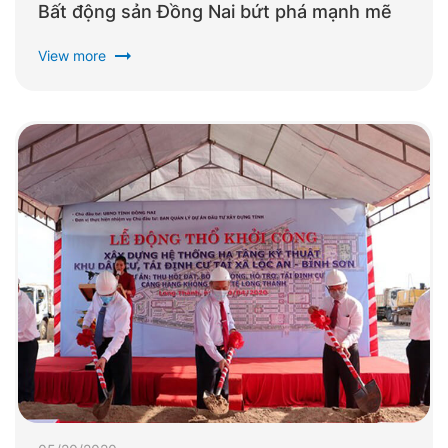
Bất động sản Đồng Nai bứt phá mạnh mẽ
arrow_right_alt
View more