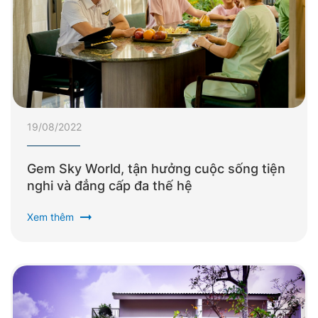
19/08/2022
Gem Sky World, tận hưởng cuộc sống tiện
nghi và đẳng cấp đa thế hệ
arrow_right_alt
Xem thêm