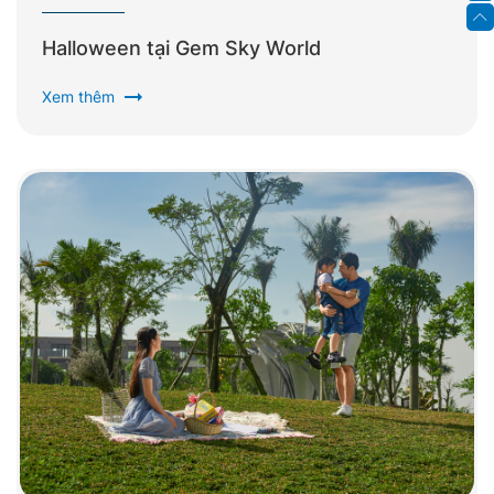
Halloween tại Gem Sky World
arrow_right_alt
Xem thêm