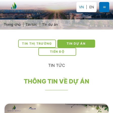
VN
EN
Trang chủ
Tin tức
Tin dự án
TIN THỊ TRƯỜNG
TIN DỰ ÁN
TIẾN ĐỘ
TIN TỨC
THÔNG TIN VỀ DỰ ÁN