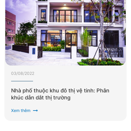
03/08/2022
Nhà phố thuộc khu đô thị vệ tinh: Phân
khúc dẫn dắt thị trường
arrow_right_alt
Xem thêm