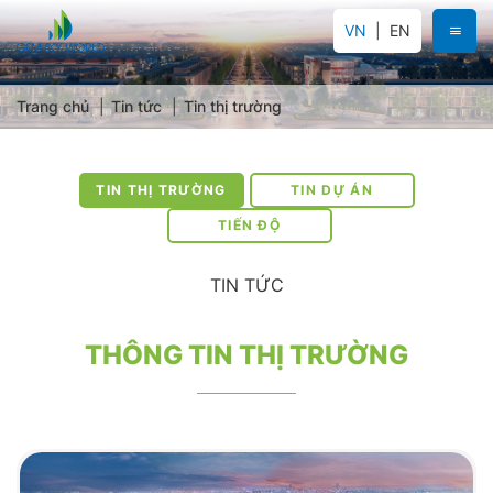
VN
EN
Trang chủ
Tin tức
Tin thị trường
TIN THỊ TRƯỜNG
TIN DỰ ÁN
TIẾN ĐỘ
TIN TỨC
THÔNG TIN THỊ TRƯỜNG