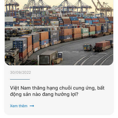
30/09/2022
Việt Nam thăng hạng chuỗi cung ứng, bất
động sản nào đang hưởng lợi?
arrow_right_alt
Xem thêm