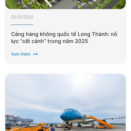
25/10/2022
Cảng hàng không quốc tế Long Thành: nỗ
lực “cất cánh” trong năm 2025
arrow_right_alt
Xem thêm