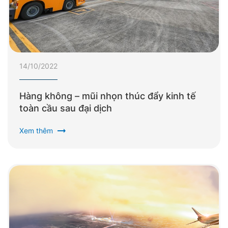
14/10/2022
Hàng không – mũi nhọn thúc đẩy kinh tế
toàn cầu sau đại dịch
arrow_right_alt
Xem thêm