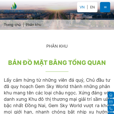
VN
EN
Trang chủ
Phân khu
PHÂN KHU
BẢN ĐỒ MẶT BẰNG TỔNG QUAN
Lấy cảm hứng từ những viên đá quý, Chủ đầu tư
đã quy hoạch Gem Sky World thành những phân
khu mang tên các loại châu ngọc. Xứng đáng với
danh xưng Khu đô thị thương mại giải trí sầm uất
bậc nhất Đồng Nai, Gem Sky World vượt ra khỏi
mọi giới hạn, nhanh chóng bắt nhịp xu hướng