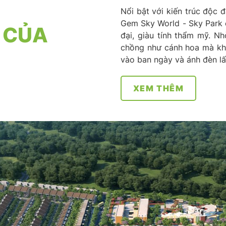
Nổi bật với kiến trúc độc 
Gem Sky World - Sky Park c
Y CỦA
đại, giàu tính thẩm mỹ. Nh
chồng như cánh hoa mà khu
vào ban ngày và ánh đèn l
XEM THÊM