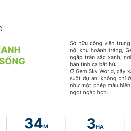
D
Sở hữu công viên trung
XANH
nội khu hoành tráng, 
ngập tràn sắc xanh, nơ
 SỐNG
bản tình ca bất hủ.
Ở Gem Sky World, cây x
suốt dự án, không chỉ ở
như một phép màu biến 
ngọt ngào hơn.
34
3
M
HA