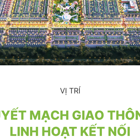
VỊ TRÍ
YẾT MẠCH GIAO THÔ
LINH HOẠT KẾT NỐI