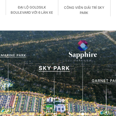
ĐẠI LỘ GOLDSILK
CÔNG VIÊN GIẢI TRÍ SKY
G
BOULEVARD VỚI 6 LÀN XE
PARK