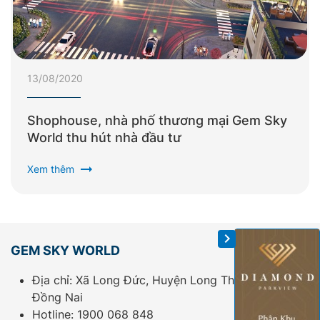
13/08/2020
Shophouse, nhà phố thương mại Gem Sky
World thu hút nhà đầu tư
arrow_right_alt
Xem thêm
GEM SKY WORLD
Địa chỉ: Xã Long Đức, Huyện Long Thành, Tỉnh
Đồng Nai
Hotline:
1900 068 848