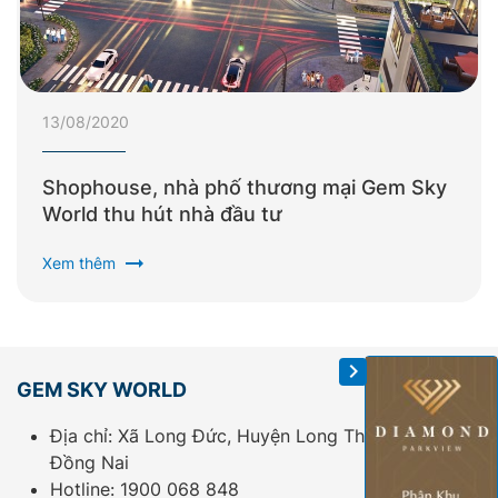
13/08/2020
Shophouse, nhà phố thương mại Gem Sky
World thu hút nhà đầu tư
arrow_right_alt
Xem thêm
GEM SKY WORLD
Địa chỉ: Xã Long Đức, Huyện Long Thành, Tỉnh
Đồng Nai
Hotline:
1900 068 848