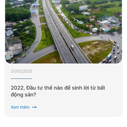
21/02/2022
2022, Đầu tư thế nào để sinh lời từ bất
động sản?
arrow_right_alt
Xem thêm