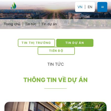
VN
EN
Trang chủ
Tin tức
Tin dự án
TIN THỊ TRƯỜNG
TIN DỰ ÁN
TIẾN ĐỘ
TIN TỨC
THÔNG TIN VỀ DỰ ÁN