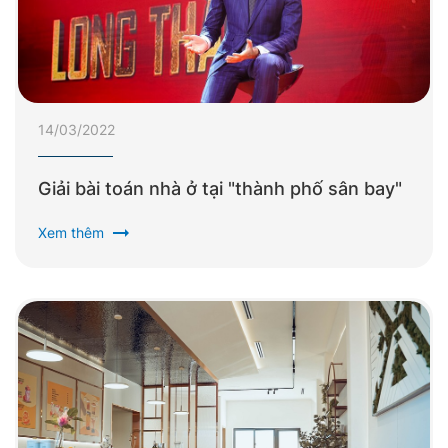
14/03/2022
Giải bài toán nhà ở tại "thành phố sân bay"
arrow_right_alt
Xem thêm