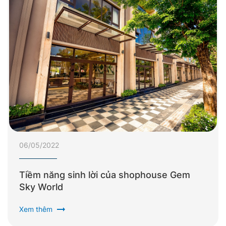
06/05/2022
Tiềm năng sinh lời của shophouse Gem
Sky World
arrow_right_alt
Xem thêm