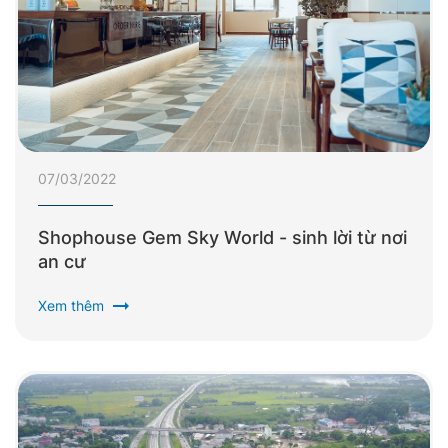
07/03/2022
Shophouse Gem Sky World - sinh lời từ nơi
an cư
arrow_right_alt
Xem thêm