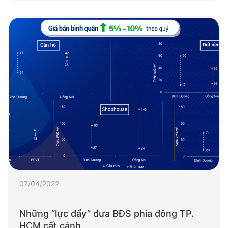
07/04/2022
Những “lực đẩy” đưa BĐS phía đông TP.
HCM cất cánh