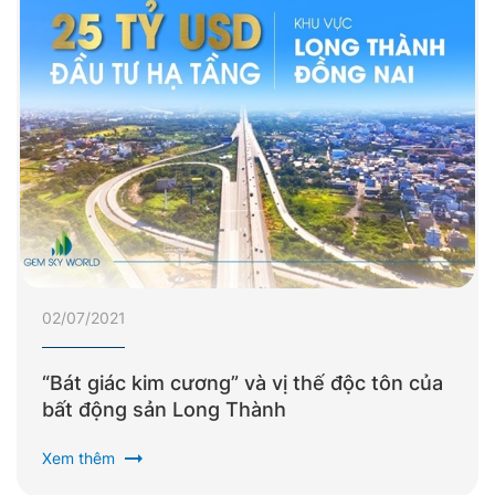
02/07/2021
“Bát giác kim cương” và vị thế độc tôn của
bất động sản Long Thành
arrow_right_alt
Xem thêm