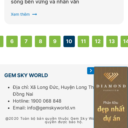
sống bền vững và nhân văn
arrow_right_alt
Xem thêm
6
7
8
9
10
11
12
13
1
GEM SKY WORLD
Địa chỉ: Xã Long Đức, Huyện Long Thành, Tỉnh
Đồng Nai
Hotline:
1900 068 848
Email:
info@gemskyworld.vn
@2020 Toàn bộ bản quyền thuộc Gem Sky World. Tất cả các
quyền được bảo hộ.