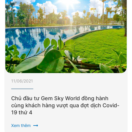
11/06/2021
Chủ đầu tư Gem Sky World đồng hành
cùng khách hàng vượt qua đợt dịch Covid-
19 thứ 4
arrow_right_alt
Xem thêm