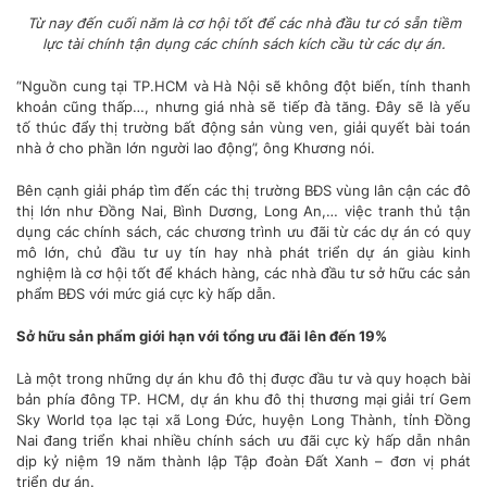
Từ nay đến cuối năm là cơ hội tốt để các nhà đầu tư có sẵn tiềm
lực tài chính tận dụng các chính sách kích cầu từ các dự án.
“Nguồn cung tại TP.HCM và Hà Nội sẽ không đột biến, tính thanh
khoản cũng thấp…, nhưng giá nhà sẽ tiếp đà tăng. Đây sẽ là yếu
tố thúc đẩy thị trường bất động sản vùng ven, giải quyết bài toán
nhà ở cho phần lớn người lao động”, ông Khương nói.
Bên cạnh giải pháp tìm đến các thị trường BĐS vùng lân cận các đô
thị lớn như Đồng Nai, Bình Dương, Long An,… việc tranh thủ tận
dụng các chính sách, các chương trình ưu đãi từ các dự án có quy
mô lớn, chủ đầu tư uy tín hay nhà phát triển dự án giàu kinh
nghiệm là cơ hội tốt để khách hàng, các nhà đầu tư sở hữu các sản
phẩm BĐS với mức giá cực kỳ hấp dẫn.
Sở hữu sản phẩm giới hạn với tổng ưu đãi lên đến 19%
Là một trong những dự án khu đô thị được đầu tư và quy hoạch bài
bản phía đông TP. HCM, dự án khu đô thị thương mại giải trí Gem
Sky World tọa lạc tại xã Long Đức, huyện Long Thành, tỉnh Đồng
Nai đang triển khai nhiều chính sách ưu đãi cực kỳ hấp dẫn nhân
dịp kỷ niệm 19 năm thành lập Tập đoàn Đất Xanh – đơn vị phát
triển dự án.