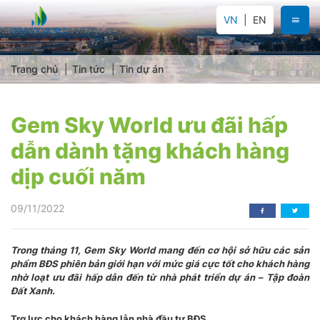
VN
EN
Trang chủ
Tin tức
Tin dự án
Gem Sky World ưu đãi hấp
dẫn dành tặng khách hàng
dịp cuối năm
09/11/2022
Trong tháng 11, Gem Sky World mang đến cơ hội sở hữu các sản
phẩm BĐS phiên bản giới hạn với mức giá cực tốt cho khách hàng
nhờ loạt ưu đãi hấp dẫn đến từ nhà phát triển dự án – Tập đoàn
Đất Xanh.
Trợ lực cho khách hàng lẫn nhà đầu tư BĐS