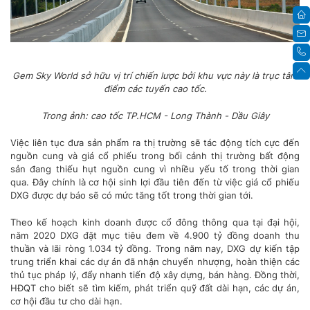
Gem Sky World sở hữu vị trí chiến lược bởi khu vực này là trục tâm
điểm các tuyến cao tốc.
Trong ảnh: cao tốc TP.HCM - Long Thành - Dầu Giây
Việc liên tục đưa sản phẩm ra thị trường sẽ tác động tích cực đến
nguồn cung và giá cổ phiếu trong bối cảnh thị trường bất động
sản đang thiếu hụt nguồn cung vì nhiều yếu tố trong thời gian
qua. Đây chính là cơ hội sinh lợi đầu tiên đến từ việc giá cổ phiếu
DXG được dự báo sẽ có mức tăng tốt trong thời gian tới.
Theo kế hoạch kinh doanh được cổ đông thông qua tại đại hội,
năm 2020 DXG đặt mục tiêu đem về 4.900 tỷ đồng doanh thu
thuần và lãi ròng 1.034 tỷ đồng. Trong năm nay, DXG dự kiến tập
trung triển khai các dự án đã nhận chuyển nhượng, hoàn thiện các
thủ tục pháp lý, đẩy nhanh tiến độ xây dựng, bán hàng. Đồng thời,
HĐQT cho biết sẽ tìm kiếm, phát triển quỹ đất dài hạn, các dự án,
cơ hội đầu tư cho dài hạn.