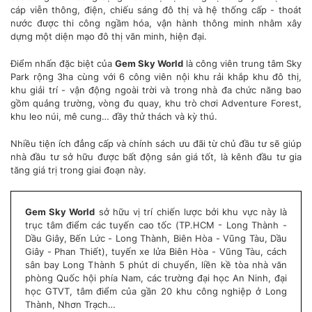
cáp viễn thông, điện, chiếu sáng đô thị và hệ thống cấp - thoát
nước được thi công ngầm hóa, vận hành thông minh nhằm xây
dựng một diện mạo đô thị văn minh, hiện đại.
Điểm nhấn đặc biệt của
Gem Sky World
là công viên trung tâm Sky
Park rộng 3ha cùng với 6 công viên nội khu rải khắp khu đô thị,
khu giải trí - vận động ngoài trời và trong nhà đa chức năng bao
gồm quảng trường, vòng đu quay, khu trò chơi Adventure Forest,
khu leo núi, mê cung… đầy thử thách và kỳ thú.
Nhiều tiện ích đẳng cấp và chính sách ưu đãi từ chủ đầu tư sẽ giúp
nhà đầu tư sở hữu được bất động sản giá tốt, là kênh đầu tư gia
tăng giá trị trong giai đoạn này.
Gem Sky World
sở hữu vị trí chiến lược bởi khu vực này là
trục tâm điểm các tuyến cao tốc (TP.HCM - Long Thành -
Dầu Giây, Bến Lức - Long Thành, Biên Hòa - Vũng Tàu, Dầu
Giây - Phan Thiết), tuyến xe lửa Biên Hòa - Vũng Tàu, cách
sân bay Long Thành 5 phút di chuyển, liền kề tòa nhà văn
phòng Quốc hội phía Nam, các trường đại học An Ninh, đại
học GTVT, tâm điểm của gần 20 khu công nghiệp ở Long
Thành, Nhơn Trạch…