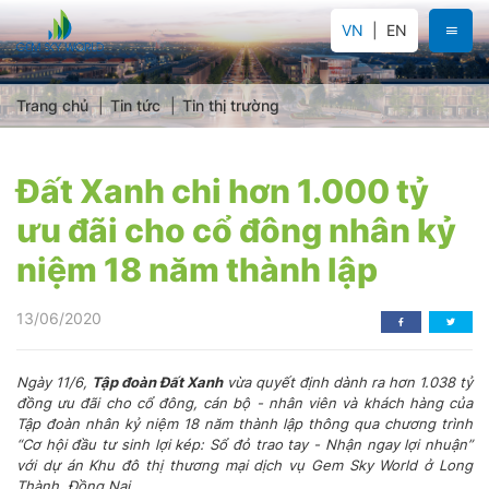
VN
EN
Trang chủ
Tin tức
Tin thị trường
Đất Xanh chi hơn 1.000 tỷ
ưu đãi cho cổ đông nhân kỷ
niệm 18 năm thành lập
13/06/2020
Ngày 11/6,
Tập đoàn Đất Xanh
vừa quyết định dành ra hơn 1.038 tỷ
đồng ưu đãi cho cổ đông, cán bộ - nhân viên và khách hàng của
Tập đoàn nhân kỷ niệm 18 năm thành lập thông qua chương trình
“Cơ hội đầu tư sinh lợi kép: Sổ đỏ trao tay - Nhận ngay lợi nhuận”
với dự án Khu đô thị thương mại dịch vụ Gem Sky World ở Long
Thành, Đồng Nai.