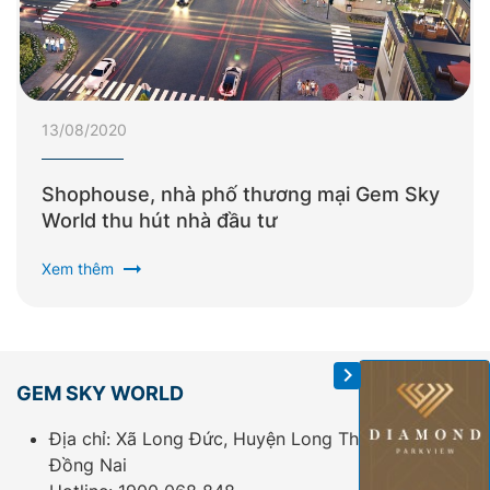
13/08/2020
Shophouse, nhà phố thương mại Gem Sky
World thu hút nhà đầu tư
arrow_right_alt
Xem thêm
GEM SKY WORLD
Địa chỉ: Xã Long Đức, Huyện Long Thành, Tỉnh
Đồng Nai