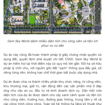
Gem Sky World dành nhiều diện tích cho công viên và tiện ích
phục vụ cư dân
Dự án này cũng đã hoàn thành pháp lý giấy chứng nhận quyền sử
dụng đất, quyết định phê duyệt chi tiết 1/500. Gem Sky World là
dự án hiếm hoi tại thời điểm này có quy mô lớn gần 100 ha sở hữu
pháp lý chỉn chu, với nguồn gốc đất “sạch” thông qua đấu giá, sổ
riêng từng nền, không hạn chế thời gian bắt buộc xây dựng nhà.
Dự án được chia ra thành nhiều phân khu chức năng, từ công viên,
khu thương mại, giải trí, vận động đến các sản phẩm nhà ở đáp
ứng nhu cầu an cư, đầu tư và kinh doanh dịch vụ. Gần một nửa
diện tích của dự án được dành cho cây xanh cảnh quan và tiện ích
như công viên, trường học, đường giao thông, trung tâm y tế và
các công trình công cộng. Toàn bộ hệ thống hạ tầng kỹ thuật như