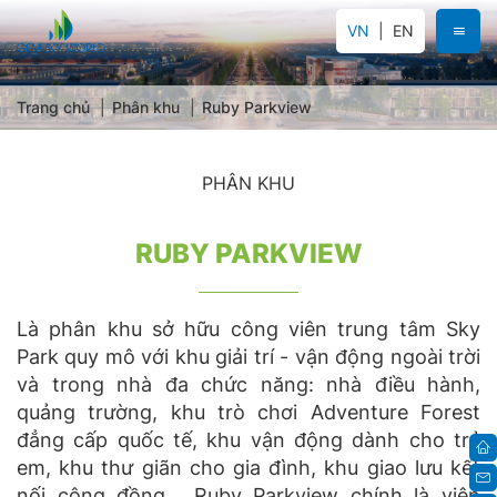
VN
EN
Trang chủ
Phân khu
Ruby Parkview
PHÂN KHU
RUBY PARKVIEW
Là phân khu sở hữu công viên trung tâm Sky
Park quy mô với khu giải trí - vận động ngoài trời
và trong nhà đa chức năng: nhà điều hành,
quảng trường, khu trò chơi Adventure Forest
đẳng cấp quốc tế, khu vận động dành cho trẻ
em, khu thư giãn cho gia đình, khu giao lưu kết
nối cộng đồng… Ruby Parkview chính là viên