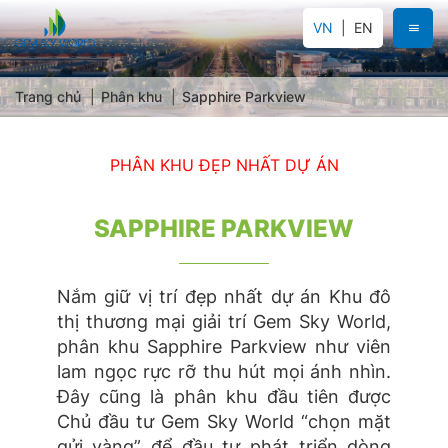
VN
EN
Trang chủ
Phân khu
Sapphire Parkview
PHÂN KHU ĐẸP NHẤT DỰ ÁN
SAPPHIRE PARKVIEW
Nắm giữ vị trí đẹp nhất dự án Khu đô
thị thương mại giải trí Gem Sky World,
phân khu Sapphire Parkview như viên
lam ngọc rực rỡ thu hút mọi ánh nhìn.
Đây cũng là phân khu đầu tiên được
Chủ đầu tư Gem Sky World “chọn mặt
gửi vàng” để đầu tư phát triển dòng