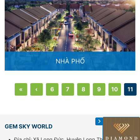
NHÀ PHỐ
«
‹
6
7
8
9
10
11
GEM SKY WORLD
Địa chỉ: Xã Long Đức, Huyện Long Thành, Tỉnh