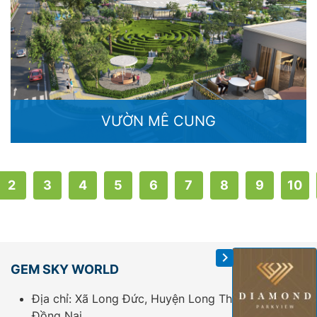
VƯỜN MÊ CUNG
2
3
4
5
6
7
8
9
10
GEM SKY WORLD
Địa chỉ: Xã Long Đức, Huyện Long Thành, Tỉnh
Đồng Nai