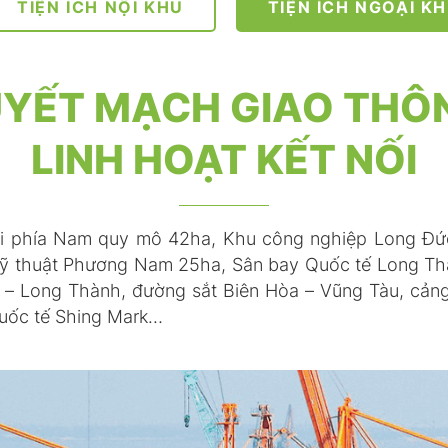
TIỆN ÍCH NỘI KHU
TIỆN ÍCH NGOẠI K
YẾT MẠCH GIAO THÔ
LINH HOẠT KẾT NỐI
ội phía Nam quy mô 42ha, Khu công nghiệp Long Đứ
 Kỹ thuật Phương Nam 25ha, Sân bay Quốc tế Long Th
 – Long Thành, đường sắt Biên Hòa – Vũng Tàu, cảng 
Quốc tế Shing Mark…