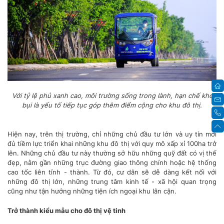
Với tỷ lệ phủ xanh cao, môi trường sống trong lành, hạn chế khói
bụi là yếu tố tiếp tục góp thêm điểm cộng cho khu đô thị.
Hiện nay, trên thị trường, chỉ những chủ đầu tư lớn và uy tín mới
đủ tiềm lực triển khai những khu đô thị với quy mô xấp xỉ 100ha trở
lên. Những chủ đầu tư này thường sở hữu những quỹ đất có vị thế
đẹp, nằm gần những trục đường giao thông chính hoặc hệ thống
cao tốc liên tỉnh - thành. Từ đó, cư dân sẽ dễ dàng kết nối với
những đô thị lớn, những trung tâm kinh tế - xã hội quan trọng
cũng như tận hưởng những tiện ích ngoại khu lân cận.
Trở thành kiểu mẫu cho đô thị vệ tinh