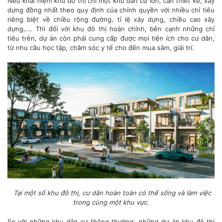
Nếu khái niệm khu đô thị chỉ một khu dân cư lớn, cần thiết kế, xây
dựng đồng nhất theo quy định của chính quyền với nhiều chỉ tiêu
riêng biệt về chiều rộng đường, tỉ lệ xây dựng, chiều cao xây
dựng,…. Thì đối với khu đô thị hoàn chỉnh, bên cạnh những chỉ
tiêu trên, dự án còn phải cung cấp được mọi tiện ích cho cư dân,
từ nhu cầu học tập, chăm sóc y tế cho đến mua sắm, giải trí.
Tại một số khu đô thị, cư dân hoàn toàn có thể sống và làm việc
trong cùng một khu vực.
So với những khu dân cư thông thường, những dự án khu đô thị