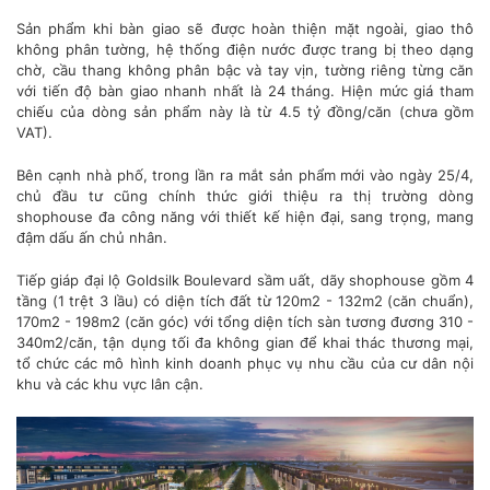
Sản phẩm khi bàn giao sẽ được hoàn thiện mặt ngoài, giao thô
không phân tường, hệ thống điện nước được trang bị theo dạng
chờ, cầu thang không phân bậc và tay vịn, tường riêng từng căn
với tiến độ bàn giao nhanh nhất là 24 tháng. Hiện mức giá tham
chiếu của dòng sản phẩm này là từ 4.5 tỷ đồng/căn (chưa gồm
VAT).
Bên cạnh nhà phố, trong lần ra mắt sản phẩm mới vào ngày 25/4,
chủ đầu tư cũng chính thức giới thiệu ra thị trường dòng
shophouse đa công năng với thiết kế hiện đại, sang trọng, mang
đậm dấu ấn chủ nhân.
Tiếp giáp đại lộ Goldsilk Boulevard sầm uất, dãy shophouse gồm 4
tầng (1 trệt 3 lầu) có diện tích đất từ 120m2 - 132m2 (căn chuẩn),
170m2 - 198m2 (căn góc) với tổng diện tích sàn tương đương 310 -
340m2/căn, tận dụng tối đa không gian để khai thác thương mại,
tổ chức các mô hình kinh doanh phục vụ nhu cầu của cư dân nội
khu và các khu vực lân cận.