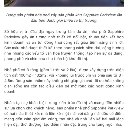
Dòng sản phẩm nhà phố xây sẵn phân khu Sapphire Parkview lần
đầu tiên được giới thiệu ra thị trường.
Sở hữu vị trí đắc địa ngay trung tâm dự án, nhà phố Sapphire
Parkview gây ấn tượng nhờ thiết kế nổi bật, thuận tiện kết hợp
kinh doanh và an tư, đồng thời cũng rất giàu tiềm năng sinh lời.
Các mẫu nhà được thiết kế theo phong cách hiện đại, cộng hưởng
nhẹ nhàng các yếu tố văn hóa truyền thống, tạo nên sự đa dạng,
phong phú và chỉn chu cho toàn bộ khu đô thị.
Nhà phố có 3 tầng (gồm 1 trệt và 2 lầu), được xây dựng trên diện
tích đất 100m2 - 132m2, với khoảng lùi trước 5m và phía sau từ 3 -
4,5m. Dòng sản phẩm này không chỉ giúp gia chủ tối ưu hóa không
gian sống mà còn tạo điều kiện để mở rộng các hoạt động kinh
doanh.
Nhằm tạo sự khác biệt trong kiến trúc đô thị và mang đến nhiều
sự lựa chọn cho khách hàng, sản phẩm nhà phố Sapphire Parkview
có hai mẫu thiết kế: nhà liên kế một mái với dáng mái dốc cổ điển,
mang đến cảm giác ấm cúng, tao nhã và nhà liên kế hai mái lệch
hiện đại, thời thượng, tạo điểm nhấn đặc trưng cho từng ngôi nhà.