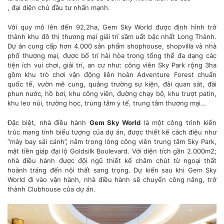
, đại diện chủ đầu tư nhấn mạnh.
Với quy mô lên đến 92,2ha, Gem Sky World được định hình trở
thành khu đô thị thương mại giải trí sầm uất bậc nhất Long Thành.
Dự án cung cấp hơn 4.000 sản phẩm shophouse, shopvilla và nhà
phố thương mại, được bố trí hài hòa trong tổng thể đa dạng các
tiện ích vui chơi, giải trí, an cư như: công viên Sky Park rộng 3ha
gồm khu trò chơi vận động liên hoàn Adventure Forest chuẩn
quốc tế, vườn mê cung, quảng trường sự kiện, đài quan sát, đài
phun nước, hồ bơi, khu công viên, đường chạy bộ, khu trượt patin,
khu leo núi, trường học, trung tâm y tế, trung tâm thương mại…
Đặc biệt, nhà điều hành
Gem Sky World
là một công trình kiến
trúc mang tính biểu tượng của dự án, được thiết kế cách điệu như
“máy bay sải cánh”, nằm trong lòng công viên trung tâm Sky Park,
mặt tiền giáp đại lộ Goldsilk Boulevard. Với diện tích gần 2.000m2;
nhà điều hành được đội ngũ thiết kế chăm chút từ ngoại thất
hoành tráng đến nội thất sang trọng. Dự kiến sau khi Gem Sky
World đi vào vận hành, nhà điều hành sẽ chuyển công năng, trở
thành Clubhouse của dự án.