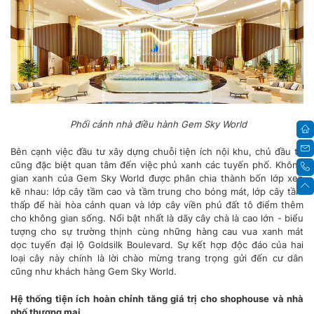
Phối cảnh nhà điều hành Gem Sky World
Bên cạnh việc đầu tư xây dựng chuỗi tiện ích nội khu, chủ đầu tư
cũng đặc biệt quan tâm đến việc phủ xanh các tuyến phố. Không
gian xanh của Gem Sky World được phân chia thành bốn lớp xen
kẽ nhau: lớp cây tầm cao và tầm trung cho bóng mát, lớp cây tầm
thấp để hài hòa cảnh quan và lớp cây viền phủ đất tô điểm thêm
cho không gian sống. Nổi bật nhất là dãy cây chà là cao lớn - biểu
tượng cho sự trường thịnh cùng những hàng cau vua xanh mát
dọc tuyến đại lộ Goldsilk Boulevard. Sự kết hợp độc đáo của hai
loại cây này chính là lời chào mừng trang trọng gửi đến cư dân
cũng như khách hàng Gem Sky World.
Hệ thống tiện ích hoàn chỉnh tăng giá trị cho shophouse và nhà
phố thương mại