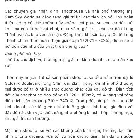
Các chuyên gia nhận định, shophouse và nhà phố thương mại
Gem Sky World sẽ càng tăng giá trị khi các tiện ích nội khu hoàn
thiện đồng bộ. Hệ thống này không chỉ phục vụ cho cư dân nội
khu mà còn là nơi vui chơi, mua sắm, giải trí… cho cư dân Long
Thành và các khu vực lân cận. Đồng thời, khi sân bay quốc tế Long
Thành chính thức hoàn thiện giai đoạn 1 (2021 - 2025), dự án sẽ là
nơi đón đầu nhu cầu phát triển chung của “
thành phố sân bay
”, hỗ trợ các dịch vụ thương mại, giải trí, kinh doanh… cho toàn khu
vực.
Theo quy hoạch, tất cả sản phẩm shophouse đều nằm trên đại lộ
Goldsilk Boulevard rộng 34m, dài 2km, trong khi nhà phố thương
mại được bố trí ở nhiều trục đường khác của khu đô thị. Diện tích
đất của shophouse dao động từ 120 - 152m2, có 4 tầng với tổng
diện tích sàn khoảng 310 - 340m2. Trong đó, tầng 1 phù hợp để
kinh doanh, các tầng còn lại là không gian sinh hoạt gia đình với
đầy đủ các khu vực chức năng như phòng khách, bếp, phòng ngủ,
khu giải trí, sân thượng...
Mặt tiền shophouse với các khung cửa kính rộng thoáng tạo tầm
nhìn phóng khoáng, vừa tối ưu hóa không gian, tận dụng nguồn