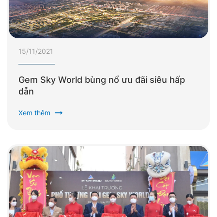
15/11/2021
Gem Sky World bùng nổ ưu đãi siêu hấp
dẫn
arrow_right_alt
Xem thêm