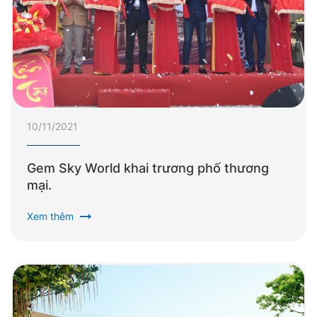
10/11/2021
Gem Sky World khai trương phố thương
mại.
arrow_right_alt
Xem thêm