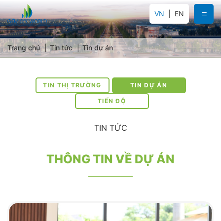
VN
EN
Trang chủ
Tin tức
Tin dự án
TIN THỊ TRƯỜNG
TIN DỰ ÁN
TIẾN ĐỘ
TIN TỨC
THÔNG TIN VỀ DỰ ÁN