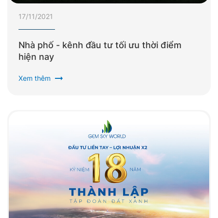
17/11/2021
Nhà phố - kênh đầu tư tối ưu thời điểm
hiện nay
arrow_right_alt
Xem thêm