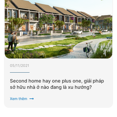
05/11/2021
Second home hay one plus one, giải pháp
sở hữu nhà ở nào đang là xu hướng?
arrow_right_alt
Xem thêm