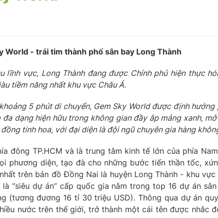
ky World - trái tim thành phố sân bay Long Thành
u lĩnh vực, Long Thành đang được Chính phủ hiện thực hó
iàu tiềm năng nhất khu vực Châu Á.
khoảng 5 phút di chuyển, Gem Sky World được định hướng ph
ẩm đa dạng hiện hữu trong không gian đầy ắp mảng xanh, m
 đồng tinh hoa, với đại diện là đội ngũ chuyên gia hàng khôn
phía đông TP.HCM và là trung tâm kinh tế lớn của phía Na
mọi phương diện, tạo đà cho những bước tiến thần tốc, xứ
 nhất trên bản đồ Đồng Nai là huyện Long Thành - khu vự
là “siêu dự án” cấp quốc gia nằm trong top 16 dự án sân
ồng (tương đương 16 tỉ 30 triệu USD). Thông qua dự án qu
nhiều nước trên thế giới, trở thành một cái tên được nhắc 