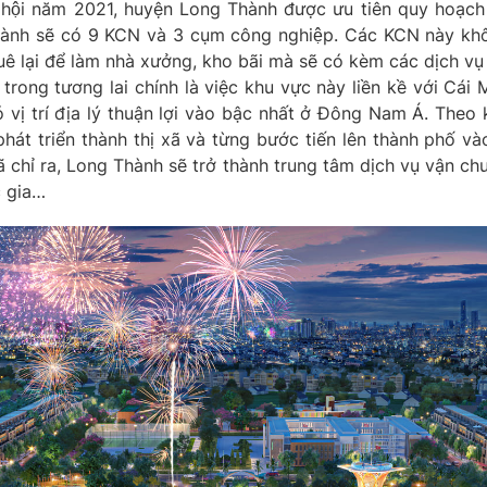
 - xã hội năm 2021, huyện Long Thành được ưu tiên quy hoạc
nh sẽ có 9 KCN và 3 cụm công nghiệp. Các KCN này không c
 lại để làm nhà xưởng, kho bãi mà sẽ có kèm các dịch v
trong tương lai chính là việc khu vực này liền kề với Cái 
ó vị trí địa lý thuận lợi vào bậc nhất ở Đông Nam Á. Theo
phát triển thành thị xã và từng bước tiến lên thành phố
chỉ ra, Long Thành sẽ trở thành trung tâm dịch vụ vận chu
c gia…