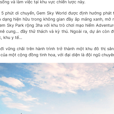
sống và làm việc tại khu vực chiến lược này.
5 phút di chuyển, Gem Sky World được định hướng phát tri
đa dạng hiện hữu trong không gian đầy ắp mảng xanh, mở 
Gem Sky Park rộng 3ha với khu trò chơi mạo hiểm Adventure 
, mê cung… đầy thử thách và kỳ thú. Ngoài ra, dự án còn
c, khu y tế…
i vững chãi trên hành trình trở thành một khu đô thị sâ
ụ của một cộng đồng tinh hoa, với đại diện là đội ngũ chuy