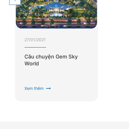
27/01/2021
Câu chuyện Gem Sky
World
arrow_right_alt
Xem thêm