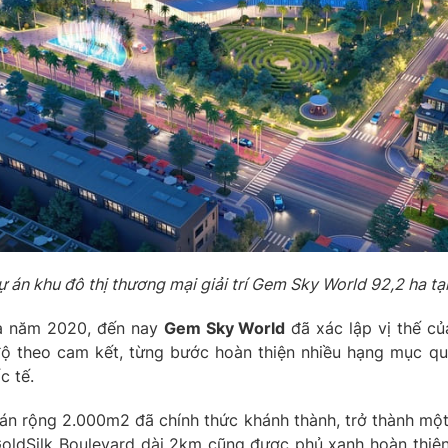
 án khu đô thị thương mại giải trí Gem Sky World 92,2 ha t
iữa năm 2020, đến nay
Gem Sky World
đã xác lập vị thế c
độ theo cam kết, từng bước hoàn thiện nhiều hạng mục qu
c tế.
án rộng 2.000m2 đã chính thức khánh thành, trở thành một
GoldSilk Boulevard dài 2km cũng được phủ xanh hoàn thiệ