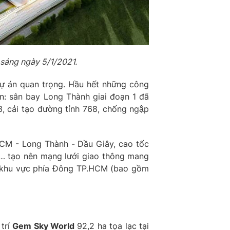
 sáng ngày 5/1/2021.
dự án quan trọng. Hầu hết những công
n: sân bay Long Thành giai đoạn 1 đã
cải tạo đường tỉnh 768, chống ngập
.HCM - Long Thành - Dầu Giây, cao tốc
4… tạo nên mạng lưới giao thông mang
n ở khu vực phía Đông TP.HCM (bao gồm
 trí
Gem Sky World
92,2 ha tọa lạc tại