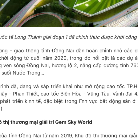
c tế Long Thành giai đoạn 1 đã chính thức được khởi công
ầng - giao thông tỉnh Đồng Nai dần hoàn chỉnh nhờ các 
hởi động từ cuối năm 2020, trong đó nổi bật là các dự á
ven sông Đồng Nai, hương lộ 2, nâng cấp đường tỉnh 763, 
c suối Nước Trong...
 trình đã, đang và sắp triển khai như mở rộng cao tốc TP
iây - Phan Thiết, cao tốc Biên Hòa - Vũng Tàu, Vành đai 
sự phát triển kinh tế, đặc biệt trong lĩnh vực bất động sả
).
ô thị thương mại giải trí Gem Sky World
 của tỉnh Đồng Nai từ năm 2019, Khu đô thị thương mại giải