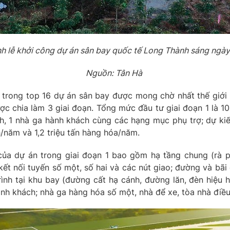
h lễ khởi công dự án sân bay quốc tế Long Thành sáng ngày
Nguồn: Tân Hà
 trong top 16 dự án sân bay được mong chờ nhất thế giới 
c chia làm 3 giai đoạn. Tổng mức đầu tư giai đoạn 1 là 1
h, 1 nhà ga hành khách cùng các hạng mục phụ trợ; dự ki
h/năm và 1,2 triệu tấn hàng hóa/năm.
của dự án trong giai đoạn 1 bao gồm hạ tầng chung (rà 
ết nối tuyến số một, số hai và các nút giao; đường và bãi 
trình tại khu bay (đường cất hạ cánh, đường lăn, đèn hiệu 
ành khách; nhà ga hàng hóa số một, nhà để xe, tòa nhà điều