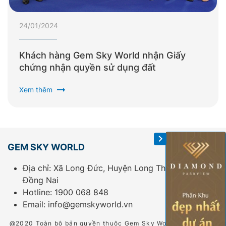
24/01/2024
Khách hàng Gem Sky World nhận Giấy
chứng nhận quyền sử dụng đất
arrow_right_alt
Xem thêm
GEM SKY WORLD
Địa chỉ: Xã Long Đức, Huyện Long Thành, Tỉnh
Đồng Nai
Hotline:
1900 068 848
Email:
info@gemskyworld.vn
@2020 Toàn bộ bản quyền thuộc Gem Sky World. Tất cả các