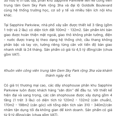
Sở hữu vị trí đắc địa, phân khu Sapphire Parkview liền kề công viên
trung tâm Gem Sky Park rộng 3ha và đại lộ Goldsilk Boulevard
cùng hệ thống trường học, cơ sở y tế và nhiều tiện ích nội khu
khác.
Tại Sapphire Parkview, nhà phố xây sẵn được thiết kế 3 tầng (gồm
1 trệt và 2 lầu) có diện tích đất 100m2 - 132m2. Sản phẩm khi bàn
giao được hoàn thiện mặt ngoài, giao thô không phân tường, điện
- nước được trang bị theo dạng hệ thống chờ, cầu thang không
phân bậc và tay vịn, tường riêng từng căn với tiến độ bàn giao
nhanh nhất là 24 tháng. Sản phẩm có giá từ 4,5 tỷ đồng/căn (chưa
gồm VAT).
Khuôn viên công viên trung tâm Gem Sky Park rộng 3ha vừa khánh
thành ngày 4/4.
Có giá trị thương mại cao, các dãy shophouse phân khu Sapphire
Parkview luôn được khách hàng “săn đón” để đầu tư. Với thiết kế
hiện đại và sang trọng, các căn shophouse được xây dựng gồm 4
tầng (1 trệt 3 lầu) có diện tích từ 120m2 - 132m2 (căn chuẩn),
170m2 - 198m2 (căn góc) với tổng diện tích sàn 310 - 340m2/căn
nhằm tận dụng tối đa không gian để kinh doanh. Sản phẩm có giá
từ 9 tỷ đồng/căn (chưa gồm VAT).