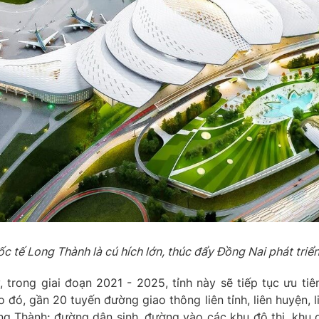
 tế Long Thành là cú hích lớn, thúc đẩy Đồng Nai phát triể
rong giai đoạn 2021 - 2025, tỉnh này sẽ tiếp tục ưu tiê
đó, gần 20 tuyến đường giao thông liên tỉnh, liên huyện, l
ng Thành; đường dân sinh, đường vào các khu đô thị, khu 