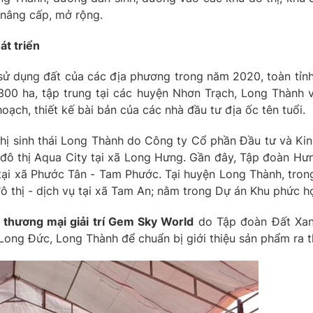
 nâng cấp, mở rộng.
át triển
sử dụng đất của các địa phương trong năm 2020, toàn tỉnh
.300 ha, tập trung tại các huyện Nhơn Trạch, Long Thành v
oạch, thiết kế bài bản của các nhà đầu tư địa ốc tên tuổi.
 thị sinh thái Long Thành do Công ty Cổ phần Đầu tư và K
đô thị Aqua City tại xã Long Hưng. Gần đây, Tập đoàn Hưn
 tại xã Phước Tân - Tam Phước. Tại huyện Long Thành, tro
đô thị - dịch vụ tại xã Tam An; nằm trong Dự án Khu phức 
 thương mại giải trí Gem Sky World
do Tập đoàn Đất Xanh
Long Đức, Long Thành để chuẩn bị giới thiệu sản phẩm ra t