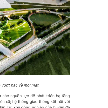
n vượt bậc về mọi mặt.
n các nguồn lực để phát triển hạ tầng
iên xã; hệ thống giao thông kết nối với
dân cư, khu công nghiệp của huyện đã