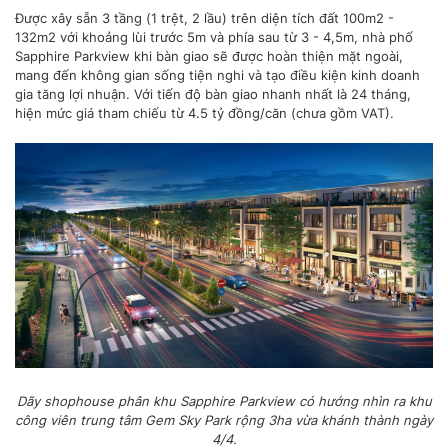
Được xây sẵn 3 tầng (1 trệt, 2 lầu) trên diện tích đất 100m2 -
132m2 với khoảng lùi trước 5m và phía sau từ 3 - 4,5m, nhà phố
Sapphire Parkview khi bàn giao sẽ được hoàn thiện mặt ngoài,
mang đến không gian sống tiện nghi và tạo điều kiện kinh doanh
gia tăng lợi nhuận. Với tiến độ bàn giao nhanh nhất là 24 tháng,
hiện mức giá tham chiếu từ 4.5 tỷ đồng/căn (chưa gồm VAT).
Dãy shophouse phân khu Sapphire Parkview có hướng nhìn ra khu
công viên trung tâm Gem Sky Park rộng 3ha vừa khánh thành ngày
4/4.