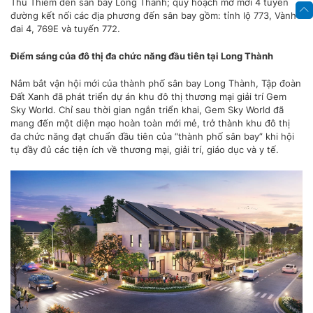
Thủ Thiêm đến sân bay Long Thành; quy hoạch mở mới 4 tuyến
đường kết nối các địa phương đến sân bay gồm: tỉnh lộ 773, Vành
đai 4, 769E và tuyến 772.
Điểm sáng của đô thị đa chức năng đầu tiên tại Long Thành
Nắm bắt vận hội mới của thành phố sân bay Long Thành, Tập đoàn
Đất Xanh đã phát triển dự án khu đô thị thương mại giải trí Gem
Sky World. Chỉ sau thời gian ngắn triển khai, Gem Sky World đã
mang đến một diện mạo hoàn toàn mới mẻ, trở thành khu đô thị
đa chức năng đạt chuẩn đầu tiên của “thành phố sân bay” khi hội
tụ đầy đủ các tiện ích về thương mại, giải trí, giáo dục và y tế.