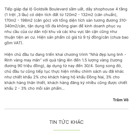
Tiếp giáp đại lộ Goldsilk Boulevard sầm uất, dãy shophouse 4 tầng
(1 trệt ,3 lầu) có diện tích đất từ 120m2 - 132m2 (căn chuẩn),
170m2 - 198m2 (căn góc) với tổng diện tích sàn tương đương 310-
340m2/căn, tận dụng tối đa không gian để kinh doanh phục vụ
nhu cầu của cư dân nội khu và các khu vực lân cận cũng như
thuận tiện an cư. Hiện sản phẩm có giá từ 9 tỷ đồng/căn (chưa bao
gồm VAT).
Hiện chủ đầu tư đang triển khai chương trình “Nhà đẹp lung linh -
Rinh vàng may mắn” với quà tặng lên đến 1.5 lượng vàng (tương
đương 90 triệu đồng), áp dụng từ nay đến 30/4. Song song đó,
chủ đầu tư cũng tiếp tục thực hiện nhiều chính sách ưu đãi khác
như chiết khấu 2% cho khách hàng hộ khẩu Đồng Nai, 3% cho
khách hàng thân thiết, khách hàng đăng ký nhiều cũng được chiết
khấu 2 - 3% cho mỗi sản phẩm…
Trâm Võ
TIN TỨC KHÁC