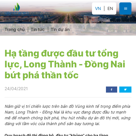
VN
EN
Trang chủ
Tin tức
Tin dự án
Hạ tầng được đầu tư tổng
lực, Long Thành - Đồng Nai
bứt phá thần tốc
24/04/2021
Nắm giữ vị trí chiến lược trên bản đồ Vùng kinh tế trọng điểm phía
Nam, Long Thành - Đồng Nai là khu vực đang được đầu tư mạnh
mẽ để nhanh chóng bứt phá, thu hút nhiều dự án đô thị mới, xứng
đáng với tầm vóc của thành phố sân bay tương lai.
Quy hoạch đô thị đồng bộ, đầu tư “khủng” cho hạ tầng