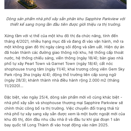
Dòng sản phẩm nhà phố xây sẵn phân khu Sapphire Parkview với
thiết kế sang trọng lần đầu tiên được giới thiệu ra thị trường.
Xứng tầm với vị thế của một khu đô thị đa chức năng, tính đến
tháng 4/2021, nhiều hạng mục đã và đang đi vào vận hành, mở ra
một không gian đô thị ngày càng sôi động và sầm uất. Hiện dự án
đã hoàn thành các đường giao thông nội khu, hệ thống cấp thoát
nước, hệ thống chiếu sáng, viễn thông (ngày 18/4); bàn giao nhà
phố tự xây Pearl Town và Garnet Town (ngày 18/4); cất nóc
shophouse trung tâm (ngày 11/4); khai trương công viên Gem Sky
Park rộng 3ha (ngày 4/4); động thổ trường liên cấp song ngữ
(ngày 28/3); khánh thành nhà điều hành rộng 2.000 m2 (tháng
11/2020)…
Đặc biệt, vào ngày 25/4, dòng sản phẩm mới vô cùng khác biệt -
nhà phố xây sẵn và shophouse thương mại Sapphire Parkview sẽ
chính thức công bố ra thị trường. Việc chuyển đổi trạng thái từ
nhà phố tự xây sang xây sẵn được xem là một bước ngoặt mới của
khu đô thị, đón đầu nhu cầu nhà ở và đầu tư khi giai đoạn 1 sân
bay quốc tế Long Thành đi vào hoạt động vào năm 2025.